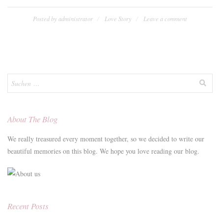
First
Met“
Posted by
administrator
Love Story
Leave a comment
Suchen
nach:
About The Blog
We really treasured every moment together, so we decided to write our
beautiful memories on this blog. We hope you love reading our blog.
Recent Posts