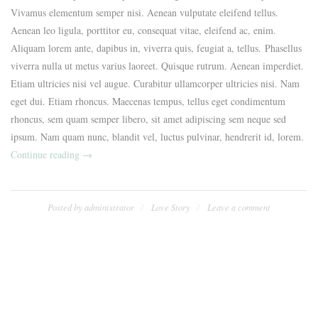
Vivamus elementum semper nisi. Aenean vulputate eleifend tellus.
Aenean leo ligula, porttitor eu, consequat vitae, eleifend ac, enim.
Aliquam lorem ante, dapibus in, viverra quis, feugiat a, tellus. Phasellus
viverra nulla ut metus varius laoreet. Quisque rutrum. Aenean imperdiet.
Etiam ultricies nisi vel augue. Curabitur ullamcorper ultricies nisi. Nam
eget dui. Etiam rhoncus. Maecenas tempus, tellus eget condimentum
rhoncus, sem quam semper libero, sit amet adipiscing sem neque sed
ipsum. Nam quam nunc, blandit vel, luctus pulvinar, hendrerit id, lorem.
„Our
Continue reading
→
First
Date“
Posted by
administrator
Love Story
Leave a comment