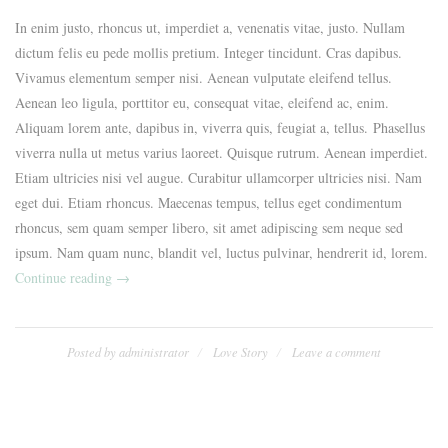
In enim justo, rhoncus ut, imperdiet a, venenatis vitae, justo. Nullam
dictum felis eu pede mollis pretium. Integer tincidunt. Cras dapibus.
Vivamus elementum semper nisi. Aenean vulputate eleifend tellus.
Aenean leo ligula, porttitor eu, consequat vitae, eleifend ac, enim.
Aliquam lorem ante, dapibus in, viverra quis, feugiat a, tellus. Phasellus
viverra nulla ut metus varius laoreet. Quisque rutrum. Aenean imperdiet.
Etiam ultricies nisi vel augue. Curabitur ullamcorper ultricies nisi. Nam
eget dui. Etiam rhoncus. Maecenas tempus, tellus eget condimentum
rhoncus, sem quam semper libero, sit amet adipiscing sem neque sed
ipsum. Nam quam nunc, blandit vel, luctus pulvinar, hendrerit id, lorem.
„Our
Continue reading
→
Casual
Engagement
Party“
Posted by
administrator
Love Story
Leave a comment