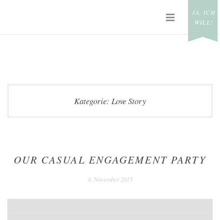
Skip
JA, ICH
PRIMAR
to
WILL!
MENU
content
TÜLLGEFLÜSTER
Kategorie:
Love Story
OUR CASUAL ENGAGEMENT PARTY
8. November 2015