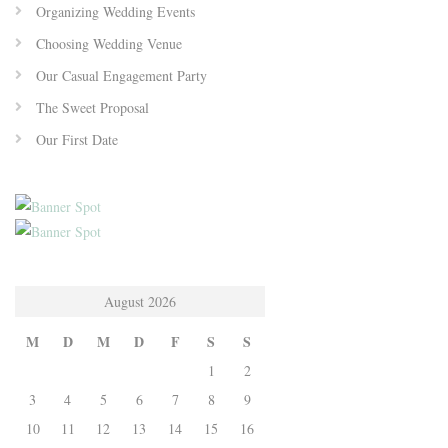
Organizing Wedding Events
Choosing Wedding Venue
Our Casual Engagement Party
The Sweet Proposal
Our First Date
August 2026
M
D
M
D
F
S
S
1
2
3
4
5
6
7
8
9
10
11
12
13
14
15
16