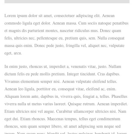
Lorem ipsum dolor sit amet, consectetuer adipiscing elit. Aenean
commodo ligula eget dolor. Aenean massa. Cum sociis natoque penatibus
et magnis dis parturient montes, nascetur ridiculus mus. Donec quam
felis, ultricies nec, pellentesque eu, pretium quis, sem. Nulla consequat
massa quis enim. Donec pede justo, fringilla vel, aliquet nec, vulputate
eget, arcu.
In enim justo, rhoncus ut, imperdiet a, venenatis vitae, justo. Nullam
dictum felis eu pede mollis pretium. Integer tincidunt. Cras dapibus.
Vivamus elementum semper nisi. Aenean vulputate eleifend tellus.
Aenean leo ligula, porttitor eu, consequat vitae, eleifend ac, enim.
Aliquam lorem ante, dapibus in, viverra quis, feugiat a, tellus. Phasellus
viverra nulla ut metus varius laoreet. Quisque rutrum. Aenean imperdiet.
Etiam ultricies nisi vel augue. Curabitur ullamcorper ultricies nisi. Nam
eget dui. Etiam rhoncus. Maecenas tempus, tellus eget condimentum
rhoncus, sem quam semper libero, sit amet adipiscing sem neque sed
ipsum. Nam quam nunc, blandit vel, luctus pulvinar, hendrerit id, lorem.