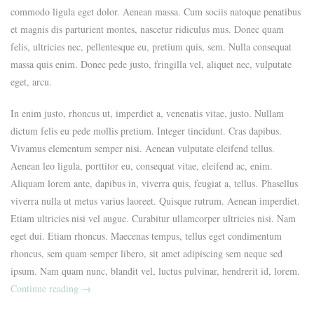
commodo ligula eget dolor. Aenean massa. Cum sociis natoque penatibus
et magnis dis parturient montes, nascetur ridiculus mus. Donec quam
felis, ultricies nec, pellentesque eu, pretium quis, sem. Nulla consequat
massa quis enim. Donec pede justo, fringilla vel, aliquet nec, vulputate
eget, arcu.
In enim justo, rhoncus ut, imperdiet a, venenatis vitae, justo. Nullam
dictum felis eu pede mollis pretium. Integer tincidunt. Cras dapibus.
Vivamus elementum semper nisi. Aenean vulputate eleifend tellus.
Aenean leo ligula, porttitor eu, consequat vitae, eleifend ac, enim.
Aliquam lorem ante, dapibus in, viverra quis, feugiat a, tellus. Phasellus
viverra nulla ut metus varius laoreet. Quisque rutrum. Aenean imperdiet.
Etiam ultricies nisi vel augue. Curabitur ullamcorper ultricies nisi. Nam
eget dui. Etiam rhoncus. Maecenas tempus, tellus eget condimentum
rhoncus, sem quam semper libero, sit amet adipiscing sem neque sed
ipsum. Nam quam nunc, blandit vel, luctus pulvinar, hendrerit id, lorem.
„How
Continue reading
→
We